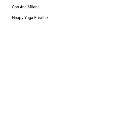
Con Ana Milena
Happy Yoga Breathe
Nuestras Redes
@happyyogabreathe