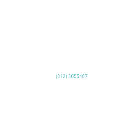
Happy Yoga Breathe
WhatsApp número :
+57
(312) 3055467
Llamadas a estados unidos
+ 1 (346) 4416461