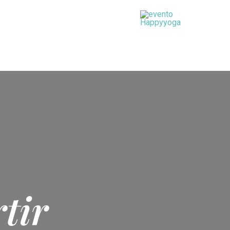
rsos
Crea tu altar
tir