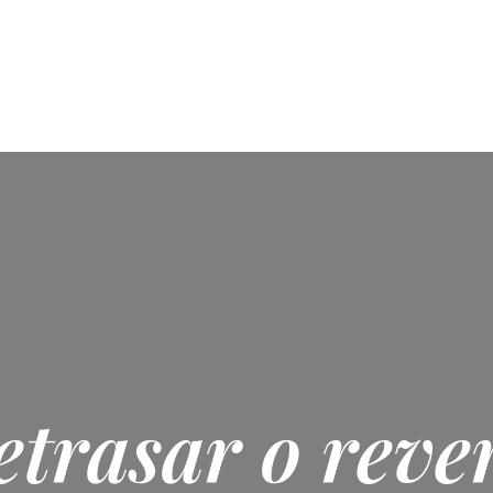
Pagina de inicio
Horario
Precios y planes
Profesores
Cu
etrasar o rever